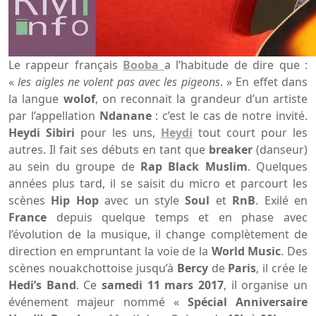
Le rappeur français
Booba
a l’habitude de dire que :
«
les
aigles
ne
volent
pas
avec
les
pigeons
. » En effet dans
la langue
wolof
, on reconnait la grandeur d’un artiste
par l’appellation
Ndanane
: c’est le cas de notre invité.
Heydi
Sibiri
pour les uns,
Heydi
tout court pour les
autres. Il fait ses débuts en tant que
breaker
(danseur)
au sein du groupe de
Rap
Black
Muslim
. Quelques
années plus tard, il se saisit du micro et parcourt les
scènes
Hip
Hop
avec un style
Soul
et
RnB
. Exilé en
France
depuis quelque temps et en phase avec
l’évolution de la musique, il change complètement de
direction en empruntant la voie de la
World
Music
. Des
scènes nouakchottoise jusqu’à
Bercy
de
Paris
, il crée le
Hedi’s
Band
. Ce
samedi
11
mars 2017
, il organise un
événement majeur nommé «
Spécial
Anniversaire