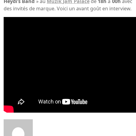
Heydi’s
Band
» au
Muzik
Jam
Palace
de
18h
à
00h
avec
des invités de marque. Voici un avant goût en interview.