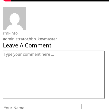
rmi-info
administrator,bbp_keymaster
Leave A Comment