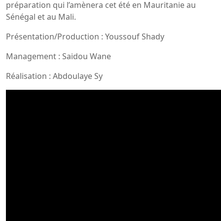
préparation qui l’amènera cet été en Mauritanie au
Sénégal et au Mali.
Présentation/Production : Youssouf Shady
Management : Saidou Wane
Réalisation : Abdoulaye Sy