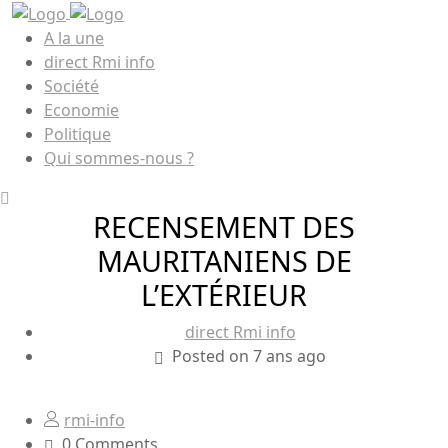
A la une
direct Rmi info
Société
Economie
Politique
Qui sommes-nous ?
RECENSEMENT DES
MAURITANIENS DE
L’EXTÉRIEUR
direct Rmi info
Posted on 7 ans ago
rmi-info
0 Comments