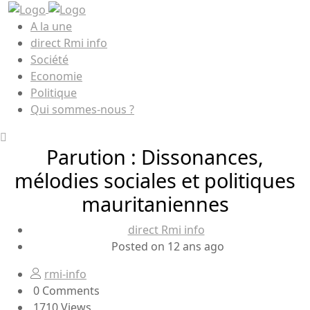
A la une
direct Rmi info
Société
Economie
Politique
Qui sommes-nous ?
Parution : Dissonances,
mélodies sociales et politiques
mauritaniennes
direct Rmi info
Posted on 12 ans ago
rmi-info
0 Comments
1710 Views