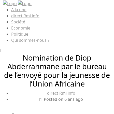
A la une
direct Rmi info
Société
Economie
Politique
Qui sommes-nous ?
Nomination de Diop
Abderrahmane par le bureau
de l’envoyé pour la jeunesse de
l’Union Africaine
direct Rmi info
Posted on 6 ans ago