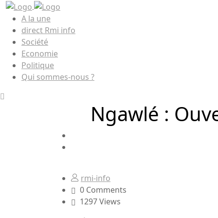
A la une
direct Rmi info
Société
Economie
Politique
Qui sommes-nous ?
Ngawlé : Ouve
rmi-info
0 Comments
1297 Views