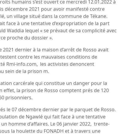
 droits humains s’est ouvert ce mercredi 12.01.2022 à
is décembre 2021 pour avoir manifesté contre
wlé, un village situé dans la commune de Tékane.
ait face à une tentative d’expropriation de la part
 Waddia lequel « se prévaut de sa complicité avec
rce proche du dossier ».
 2021 dernier à la maison d’arrêt de Rosso avait
rotestent contre les mauvaises conditions de
cté Rmi-info.com, les activistes denoncent
au sein de la prison m.
ation carcérale qui constitue un danger pour la
 En effet, la prison de Rosso comptent prés de 120
60 prisonniers.
rés le 07 décembre dernier par le parquet de Rosso.
opulation de Ngawlé qui fait face à une tentative
r un homme d’affaires. Le 06 janvier 2022, trente-
sous la houlette du FONADH et à travers une