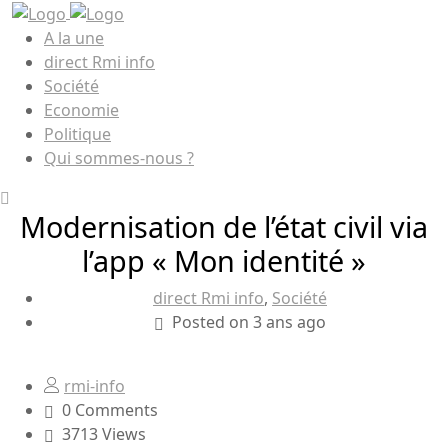
A la une
direct Rmi info
Société
Economie
Politique
Qui sommes-nous ?
Modernisation de l’état civil via
l’app « Mon identité »
direct Rmi info
,
Société
Posted on 3 ans ago
rmi-info
0 Comments
3713 Views