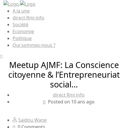
A la une
direct Rmi info
Société
Economie
Politique
Qui sommes-nous ?
Meetup AJMF: La Conscience
citoyenne & l’Entrepreneuriat
social…
direct Rmi info
Posted on 10 ans ago
Saidou Wane
0 Comments