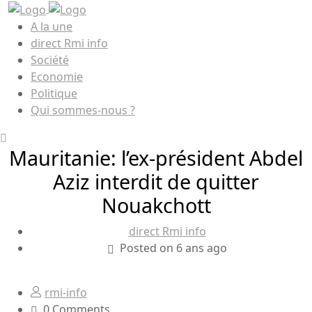
A la une
direct Rmi info
Société
Economie
Politique
Qui sommes-nous ?
Mauritanie: l’ex-président Abdel
Aziz interdit de quitter
Nouakchott
direct Rmi info
Posted on 6 ans ago
rmi-info
0 Comments