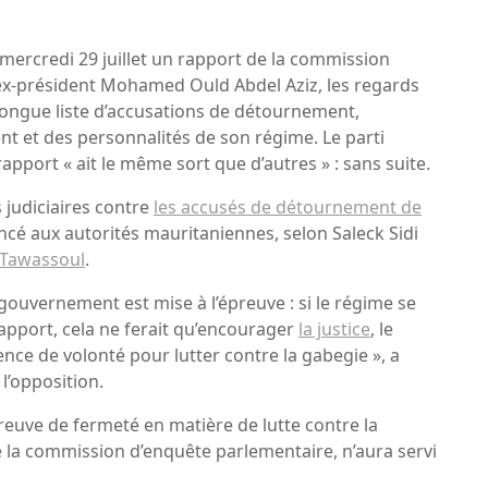
mercredi 29 juillet un rapport de la commission
’ex-président Mohamed Ould Abdel Aziz, les regards
 longue liste d’accusations de détournement,
ent et des personnalités de son régime. Le parti
apport « ait le même sort que d’autres » : sans suite.
judiciaires contre
les accusés de détournement de
ancé aux autorités mauritaniennes, selon Saleck Sidi
e Tawassoul
.
gouvernement est mise à l’épreuve : si le régime se
apport, cela ne ferait qu’encourager
la justice
, le
ence de volonté pour lutter contre la gabegie », a
 l’opposition.
preuve de fermeté en matière de lutte contre la
e la commission d’enquête parlementaire, n’aura servi