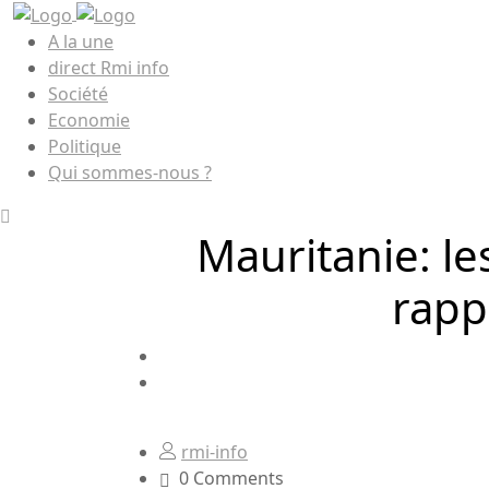
A la une
direct Rmi info
Société
Economie
Politique
Qui sommes-nous ?
Mauritanie: le
rapp
rmi-info
0 Comments