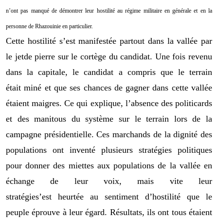
n’
ont pas manqué de
démontrer leur hostilité au régime militaire en générale et
en
la
personne de Rhazouinie en particulier.
Cette hostilité s’est manifestée partout dans la val
lée par
le jet
de pierre sur le cortège
du candidat.
Une fois revenu
dans la capitale, le candi
dat a compris que le terrain
était
miné et que ses chances
de gagner dans cette vallée
étaient
maigre
s
. Ce qui explique, l’absence des politicards
et des manitous du système sur le terrain
lors de la
campagne présidentielle
.
Ces marchands de la dignité des
populations ont inventé plusieurs stratégies politiques
pour donner des miettes aux populations de la vallée en
échange de leur
voix, mais vite leur
stratégie
s’est
heurtée
au sentiment d’hostilité que le
peuple
éprouve
à leur égard.
Résultats, ils ont tous étaient