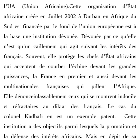
l’
UA
(U
nion
A
fricaine)
.
Cette organisation d’État
africaine créée en Juillet 2002 à Durban en Afrique du
Sud est financée par le fond de l’union européenne est à
la base une institution dévouée.
Dévouée par ce qu’elle
n’est
qu’
un caillement qui agit suivant les intérêts des
français. Souvent
,
elle protège les chefs d’État africains
qui acceptent de courber l’échi
ne devant les grandes
puissances, la France en premier et aussi devant les
multinationales français
es
qui pillent l’Afrique
.
Elle
dénonce
in
lassablement ceux qui se montrent
indocile
et réfractaires
au dik
t
at des français. Le cas du
colonel
Kadhafi en est un exemple patent
. Cette
institution a des objectifs
parmi lesquels
la promotion et
la défense des intérêts africains. Mais en dépit de sa