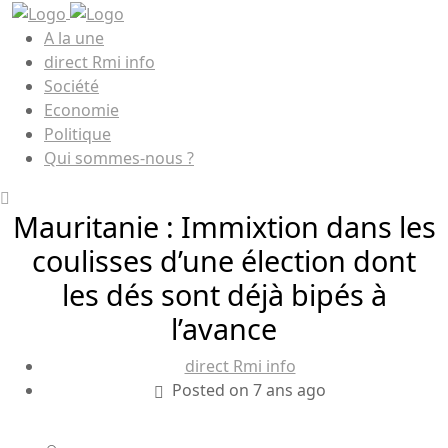
A la une
direct Rmi info
Société
Economie
Politique
Qui sommes-nous ?
Mauritanie : Immixtion dans les
coulisses d’une élection dont
les dés sont déjà bipés à
l’avance
direct Rmi info
Posted on 7 ans ago