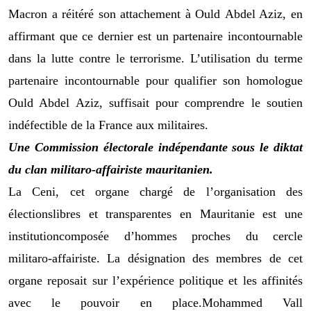
Macron a réitéré son attachement à Ould
Abdel Aziz, en
affirmant que ce
dernier est un partenair
e incontournable
dans la
lutte contre le terrorisme. L’utilisation
du terme
partenaire incontournable pour qualifier son homologue
Ould Abdel Aziz, suffisait pour comprendre le soutien
indéfectible de la France aux militaires.
Une Commission éle
ctorale indépendante sous le dik
tat
du clan
militaro-affairiste mauritanien
.
La Ceni,
cet
organe chargé de l’organisation des
élection
s
libre
s
et transparente
s
en Mauritanie
est une
institution
composé
e
d’hommes proche
s
du cercle
militaro-affairiste. La désignation de
s
membres de cet
organe reposait
sur l’expérience politique et les affinités
avec le pouvoir en place.
Mohammed Vall