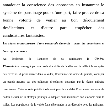
amadouer la conscience des opposants en instaurant le
système de parrainage pour d’une part
,
faire preuve d
e sa
bonne volonté de
veiller au
bon
déroulement
des
élection
s
et d’autre part
,
empêch
er des
candidatures
fantasistes
.
Les signes
avant-coureur
s
d’une mascarade électorale
:
achat des conscience
s
et
bourrages des urnes
Au
lendemain de l’annonce de sa candidature
le
Général
Rhazouinie
accompagné
par
son cercle d’ami
décida de sillonner
la vallée à la conquête
des électeurs.
À peine arriver dans la vallée, Rhazouinie est tombé du pinacle, vomi par
un
peuple meurtri
,
par des politiques d’exclusion incarnées par le régime militaire
mauritanien. Cette tournée pré-électorale était pour le candidat Rhazouinie une sorte de
ballon d’essai de la stratégie politique
à adopter pour maximiser son électorat dans la
vallée. Les population
s
de la vallée étant déterminée
s
à
en
découdre
avec les militaires,