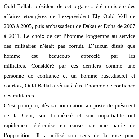
Ould
Bellal
,
président de cet organe a été ministère des
affaires étrangère
s
de l’ex-président Ely Ould Vall de
2003 à 2005, puis amb
assadeur de
Dakar et Doha de 2007
à 2011. Le
choix de
cet
l’
homme longtemps au service
des militaires n’
était
pas fortuit.
D’aucun disait
que
homme est beaucoup apprécié
par les
militaires.
Considéré par ces derniers
comme une
personne de confiance et un homme
rusé,
discret
et
courtois,
Ould
Bellal
a réussi
à être l’homme de confiance
des militaire
s
.
C’est pourquoi, dès sa nomination au poste de p
résident
de la
Ceni
,
son h
onnêteté et son impartialité ont
rapidement été
remise en cause par une partie de
l’opposition. Il a utilisé son sens de la ruse pour