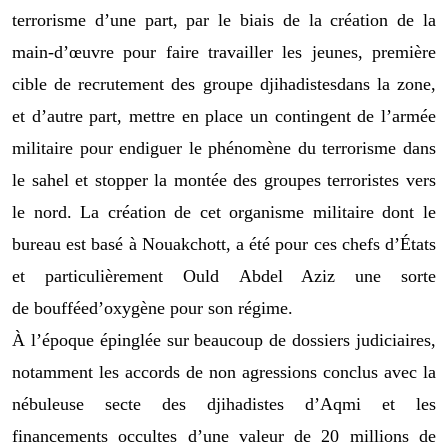
terrorisme
d’une part
,
par le biais de la création de la
main-d’œuvre pour faire travailler les jeunes
,
première
cible de recrutement des groupe djihadistes
dans la zone
,
et d’autre part
, mettre en place un
contingent de l’armée
militair
e pour endiguer le phénomène du terrorisme dans
le s
ahel et stopper la montée des
groupes
terroristes
vers
le nord.
La création de cet organisme militaire dont le
bureau est
basé à Nouakchott
,
a été pour ces chefs d’États
et particulièrement Ould
Abdel Aziz
une
sorte
de
bouffé
e
d’oxygène
pour son régime
.
À l’époque
épinglée
sur beaucoup de dossiers judiciaires
,
n
otamment les accords de non agressions conclus avec la
néb
uleuse secte des djihadistes d’
Aqmi
et
les
financements occultes d’une valeur de 20 million
s
de