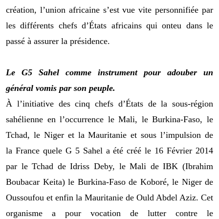
créat
ion, l’union africaine s’est vue vite personnifiée
par
les différent
s chefs d’États africains qui ont
eu
dans le
passé à assurer la préside
nce.
Le
G5
Sahel comme instrument
pour adouber un
général vomis par son peuple
.
À
l’
initiative
des cinq chefs d’États de la sous-région
sahélienne en l’
occurrence
le Mali, le Burkina-Faso, le
Tchad, le Niger et la Mauritanie
et
sous l’impulsion
de
la
France
que
le G
5 Sahel a été créé
le 16 F
évrier 2014
par le Tchad de Idriss Deby, le Mali de IBK (Ibrahim
Boubacar Keita) le Burkina-Faso de Koboré, le Niger de
Oussoufou et enfin la Mauritanie de Ould Abdel Aziz
. Cet
organisme
a pour
vocation de
lutte
r
contre le