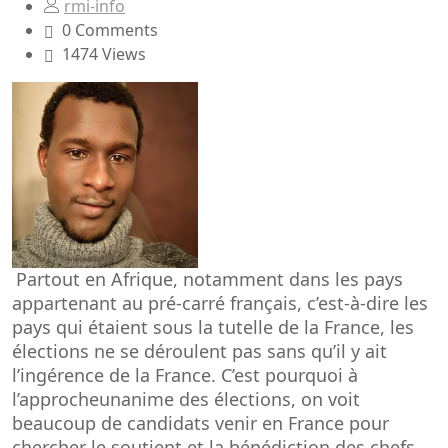
rmi-info
0 Comments
1474 Views
Partout e
n Afrique, notamment
dans les pays
appartenant au pré-carré français,
c’est-à-dire
les
pays
qui étaient sous la tutelle de la France
,
les
électi
ons ne se déroulent pas sans qu’il y ait
l’ingérence de la France
.
C’est pourquoi à
l’approche
unanime
des élections
,
on
voit
beaucoup de candidats venir
en France
pour
chercher le soutient et la
bénédiction des chefs