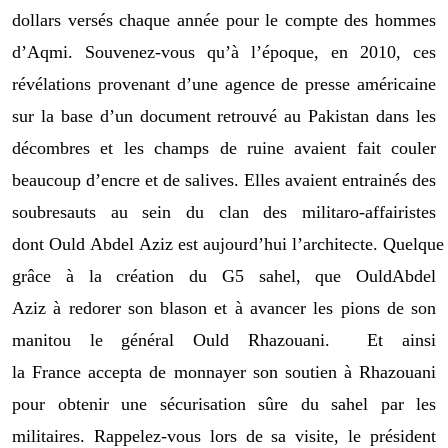
dollar
s
versé
s
chaque année pour le compte des hommes
d’
Aqmi
.
Souvenez-vous qu’à l’époque
,
en 2010, ces
révélations provenant d’une agence de presse américaine
sur la base d’un document retrouvé au Pakistan dans les
décombres et les champs de ruine avaient
fait couler
beaucoup d’encre et
de
salives. Elles avaient
entrainé
s
des
soubresauts au sein du clan des militaro-aff
airistes
dont
Ould
Abdel
Aziz
est
aujourd’hui
l’architecte.
Quelque
grâce à la création du
G5
s
ahel, que
Ould
Abdel
Aziz
à
redorer
son blason et
à
avancer
les pions de son
ma
nitou le général
Ould
Rhazouani
.
Et ainsi
la
France
a
ccepta de monnayer
son soutien à Rhazouani
pour obtenir une sécurisation sûre du sahel par les
militaires.
Rappelez-vous lors de sa visite
, le président