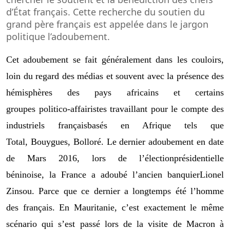
d’
État
français. Cette recherche du soutien du
gra
nd père français est appelée dans
le jargon
politique l’adoubement.
Cet adoubement se fait généralement dans les couloirs
,
loin du regard
des
médias
et
souvent avec la présence des
hémisphères
des pays africains
et certains
groupe
s
politico-
affairistes travaillant pour le compte des
industriels français
basés en Afrique tels que
Total,
Bouygues
,
Bolloré
. Le
dernier adoubement en date
de
Mars 2016
, lors de l’élection
présidentielle
béninoise
,
la France a adoubé
l’ancien banquier
Lionel
Zinsou
. Parce qu
e ce
dernier a
longtemps
été
l’homme
des français. En
Mauritanie, c’est exactement le
même
scénario qui s’est passé
lors de la visite
de Macron à