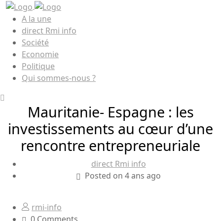
A la une
direct Rmi info
Société
Economie
Politique
Qui sommes-nous ?
Mauritanie- Espagne : les
investissements au cœur d’une
rencontre entrepreneuriale
direct Rmi info
Posted on 4 ans ago
rmi-info
0 Comments