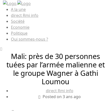
A la une
direct Rmi info
Société
Economie
Politique
Qui sommes-nous ?
Mali: près de 30 personnes
tuées par l’armée malienne et
le groupe Wagner à Gathi
Loumou
direct Rmi info
Posted on 3 ans ago