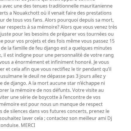
 avec une des tenues traditionnelle mauritanienne
rts a Nouakchott où il venait faire des prestations
ur de tous vos fans. Alors pourquoi depuis sa mort,
par respects à sa mémoire? Alors que vous venez très
 juste pour les besoins de préparer vos tournées ou
ue pour vos projets et des fois même vous passez 15
 de la famille de feu django est a quelques minutes
il est indigne pour une personnalité de votre rang
i vous a énormément et infiniment honoré. Je vous
r et cela afin que vous rectifiez le tir pendant qu’il
sulmane le deuil ne dépasse pas 3 jours allez y
 de django. A la mort aucune star n’échappe ni
rer la mémoire de nos défunts. Votre visite au
viter une série de boycotte à l’encontre de vos
 sa mémoire est pour nous un manque de respect
s de silences dans vos futures concerts, prenez le
souhaitez laver cela ; contactez son meilleur ami Dj
 conduise. MERCI