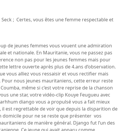
ck ; Certes, vous êtes une femme respectable et
ucoup de jeunes femmes vous vouent une admiration
ale et nationale. En Mauritanie, vous ne passez pas
férence non pas pour les jeunes femmes mais pour
ette lettre ouverte après plus de 4.ans d’observation.
ue vous alliez vous ressaisir et vous rectifier mais
ur. Pour nous jeunes mauritaniens, cette erreur reste
Coumba, même si c’est votre reprise de la chanson
ous une star, votre vidéo-clip Kouye Feugueu avec
marhhum diango vous a propulsé vous a fait mieux
il est regrettable de voir que depuis la disparition de
n domicile pour ne se reste que présenter vos
mauritaniens de manière général. Django fut l’un des
itanienne. Ce jeune qui avait apparu comme