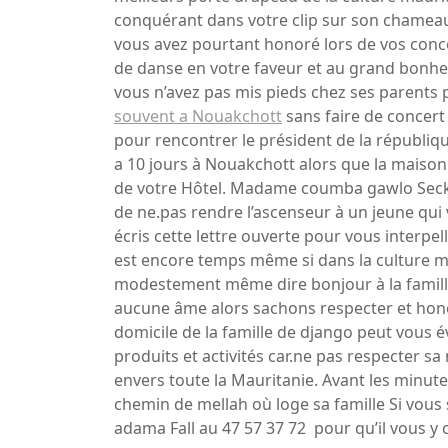
conquérant dans votre clip sur son chameau
vous avez pourtant honoré lors de vos conce
de danse en votre faveur et au grand bonhe
vous n’avez pas mis pieds chez ses parents 
souvent a Nouakchott
sans faire de concert
pour rencontrer le président de la républiq
a 10 jours à Nouakchott alors que la maison
de votre Hôtel. Madame coumba gawlo Seck, 
de ne.pas rendre l’ascenseur à un jeune qu
écris cette lettre ouverte pour vous interpelle
est encore temps même si dans la culture mu
modestement même dire bonjour à la famille
aucune âme alors sachons respecter et hono
domicile de la famille de django peut vous é
produits et activités car.ne pas respecter
envers toute la Mauritanie. Avant les minute
chemin de mellah où loge sa famille Si vous 
adama Fall au 47 57 37 72 pour qu’il vous y