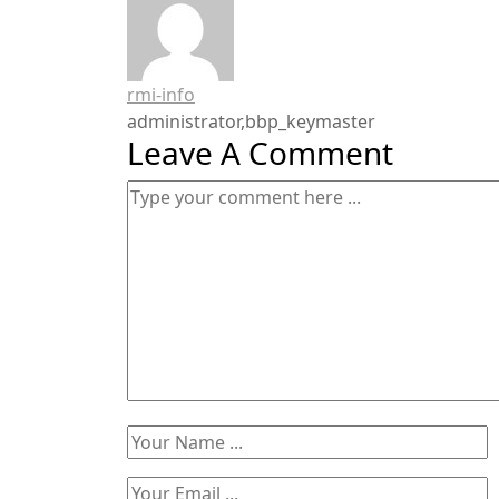
rmi-info
administrator,bbp_keymaster
Leave A Comment