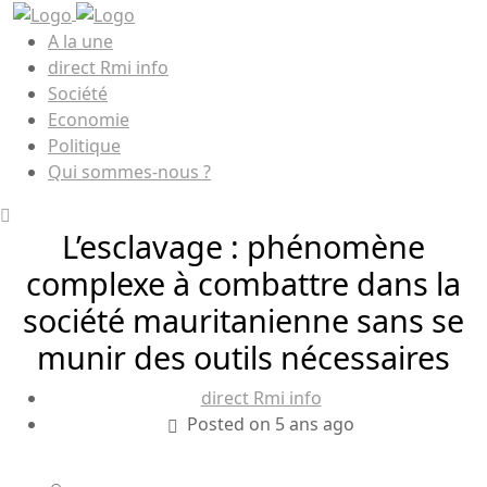
A la une
direct Rmi info
Société
Economie
Politique
Qui sommes-nous ?
L’esclavage : phénomène
complexe à combattre dans la
société mauritanienne sans se
munir des outils nécessaires
direct Rmi info
Posted on 5 ans ago