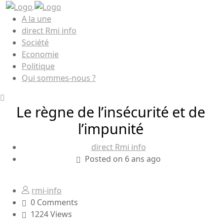
A la une
direct Rmi info
Société
Economie
Politique
Qui sommes-nous ?
Le règne de l’insécurité et de
l’impunité
direct Rmi info
Posted on 6 ans ago
rmi-info
0 Comments
1224 Views