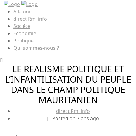
A la une
direct Rmi info
Société
Economie
Politique
Qui sommes-nous ?
LE REALISME POLITIQUE ET
L’INFANTILISATION DU PEUPLE
DANS LE CHAMP POLITIQUE
MAURITANIEN
direct Rmi info
Posted on 7 ans ago