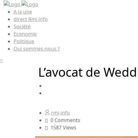
A la une
direct Rmi info
Société
Economie
Politique
Qui sommes-nous ?
L’avocat de Wedd
rmi-info
0 Comments
1587 Views