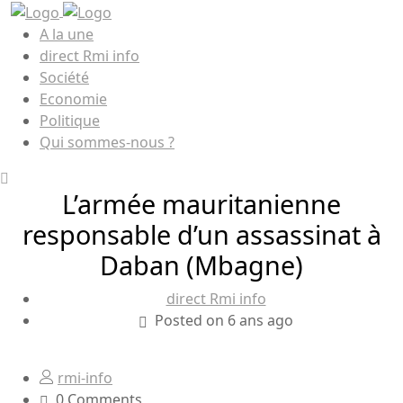
A la une
direct Rmi info
Société
Economie
Politique
Qui sommes-nous ?
L’armée mauritanienne
responsable d’un assassinat à
Daban (Mbagne)
direct Rmi info
Posted on 6 ans ago
rmi-info
0 Comments