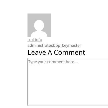
rmi-info
administrator,bbp_keymaster
Leave A Comment