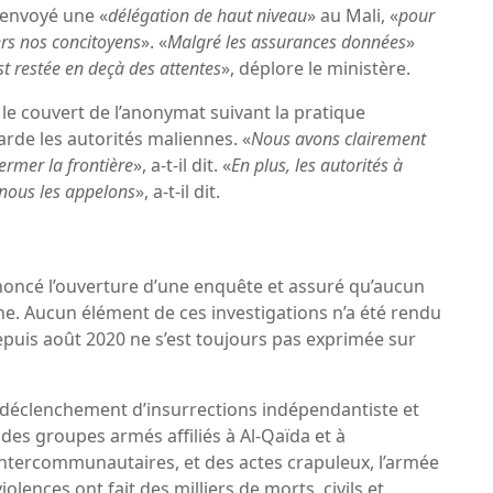
 envoyé une «
délégation de haut niveau
» au Mali, «
pour
ers nos concitoyens
». «
Malgré les assurances données
»
st restée en deçà des attentes
», déplore le ministère.
e couvert de l’anonymat suivant la pratique
arde les autorités maliennes. «
Nous avons clairement
ermer la frontière
», a-t-il dit. «
En plus, les autorités à
nous les appelons
», a-t-il dit.
noncé l’ouverture d’une enquête et assuré qu’aucun
e. Aucun élément de ces investigations n’a été rendu
epuis août 2020 ne s’est toujours pas exprimée sur
e déclenchement d’insurrections indépendantiste et
des groupes armés affiliés à Al-Qaïda et à
 intercommunautaires, et des actes crapuleux, l’armée
olences ont fait des milliers de morts, civils et