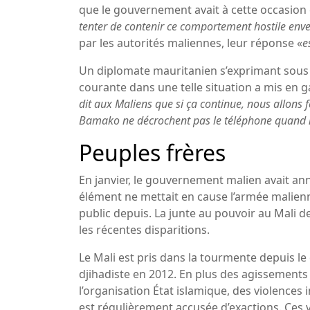
que le gouvernement avait à cette occasion
tenter de contenir ce comportement hostile env
par les autorités maliennes, leur réponse «
e
Un diplomate mauritanien s’exprimant sous l
courante dans une telle situation a mis en g
dit aux Maliens que si ça continue, nous allons f
Bamako ne décrochent pas le téléphone quand 
Peuples frères
En janvier, le gouvernement malien avait an
élément ne mettait en cause l’armée malienn
public depuis. La junte au pouvoir au Mali d
les récentes disparitions.
Le Mali est pris dans la tourmente depuis l
djihadiste en 2012. En plus des agissements 
l’organisation État islamique, des violences
est régulièrement accusée d’exactions. Ces vi