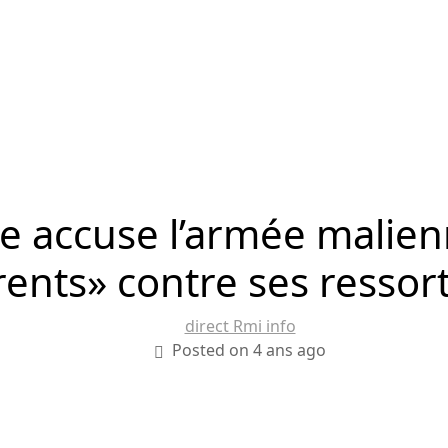
e accuse l’armée malie
rents» contre ses ressort
direct Rmi info
Posted on 4 ans ago