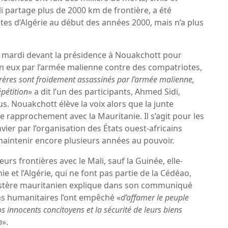
ali partage plus de 2000 km de frontière, a été
tes d’Algérie au début des années 2000, mais n’a plus
 mardi devant la présidence à Nouakchott pour
on eux par l’armée malienne contre des compatriotes,
rères sont froidement assassinés par l’armée malienne,
épétition
» a dit l’un des participants, Ahmed Sidi,
s. Nouakchott élève la voix alors que la junte
 rapprochement avec la Mauritanie. Il s’agit pour les
ier par l’organisation des États ouest-africains
maintenir encore plusieurs années au pouvoir.
rs frontières avec le Mali, sauf la Guinée, elle-
e et l’Algérie, qui ne font pas partie de la Cédéao,
nistère mauritanien explique dans son communiqué
ons humanitaires l’ont empêché «
d’affamer le peuple
os innocents concitoyens et la sécurité de leurs biens
n
».