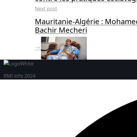
Next post
Mauritanie-Algérie : Mohamed
Bachir Mecheri
RMI info 2024