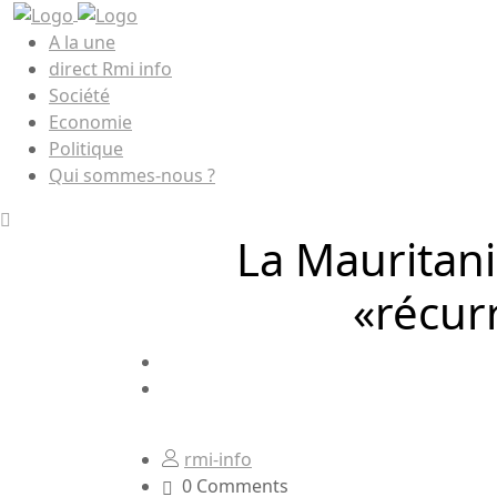
A la une
direct Rmi info
Société
Economie
Politique
Qui sommes-nous ?
La Mauritani
«récur
rmi-info
0 Comments