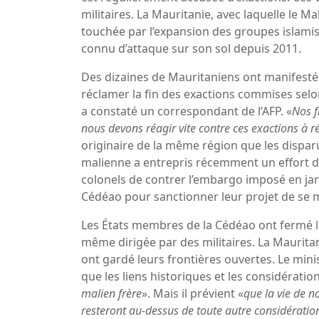
militaires. La Mauritanie, avec laquelle le M
touchée par l’expansion des groupes islamis
connu d’attaque sur son sol depuis 2011.
Des dizaines de Mauritaniens ont manifesté
réclamer la fin des exactions commises sel
a constaté un correspondant de l’AFP. «
Nos f
nous devons réagir vite contre ces exactions à r
originaire de la même région que les disparu
malienne a entrepris récemment un effort de
colonels de contrer l’embargo imposé en janv
Cédéao pour sanctionner leur projet de se 
Les États membres de la Cédéao ont fermé leu
même dirigée par des militaires. La Mauritani
ont gardé leurs frontières ouvertes. Le mi
que les liens historiques et les considérati
malien frère
». Mais il prévient «
que la vie de n
resteront au-dessus de toute autre considératio