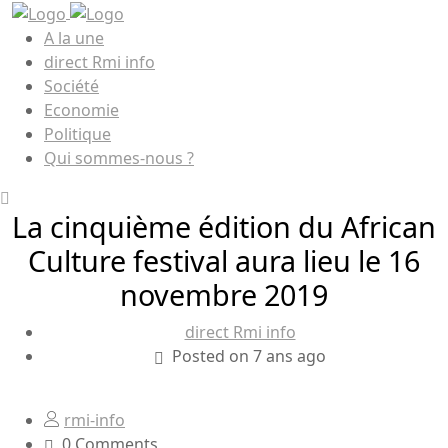
A la une
direct Rmi info
Société
Economie
Politique
Qui sommes-nous ?
La cinquième édition du African
Culture festival aura lieu le 16
novembre 2019
direct Rmi info
Posted on 7 ans ago
rmi-info
0 Comments