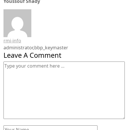
Youssouf Shady
rmi-info
administrator,bbp_keymaster
Leave A Comment