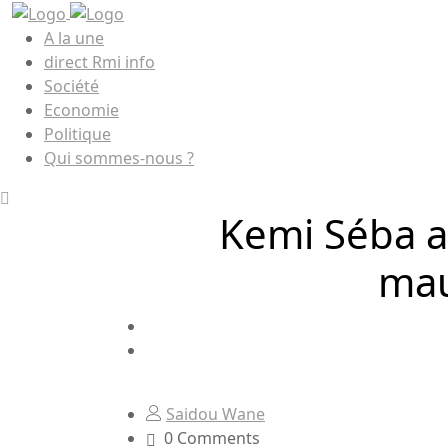
A la une
direct Rmi info
Société
Economie
Politique
Qui sommes-nous ?
Kemi Séba ap
mau
Saidou Wane
0 Comments