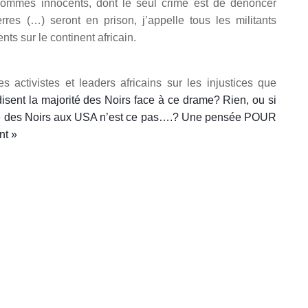
Hommes innocents, dont le seul crime est de dénoncer
s (…) seront en prison, j’appelle tous les militants
 sur le continent africain.
 activistes et leaders africains sur les injustices que
isent la majorité des Noirs face à ce drame? Rien, ou si
tte des Noirs aux USA n’est ce pas….? Une pensée POUR
nt »