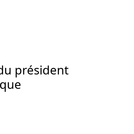
 du président
ique