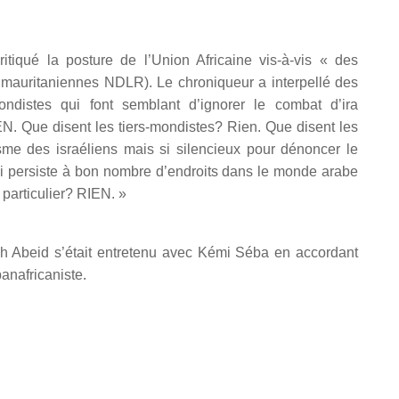
tiqué la posture de l’Union Africaine vis-à-vis « des
s mauritaniennes NDLR). Le chroniqueur a interpellé des
-mondistes qui font semblant d’ignorer le combat d’ira
EN. Que disent les tiers-mondistes? Rien. Que disent les
isme des israéliens mais si silencieux pour dé
noncer le
 qui persiste à bon nombre d’endroits dans le monde arabe
rticulier? RIEN. »
h Abeid s’était entretenu avec Kémi Séba en accordant
.
panafricaniste