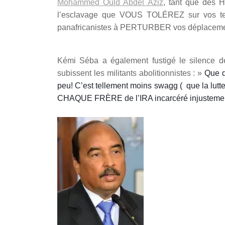
Mohammed Ould Abdel Aziz
, tant que des 
l’esclavage que VOUS TOLÉREZ sur vos terre
panafricanistes à PERTURBER vos déplacements
Kémi Séba a également fustigé le silence des
subissent les militants abolitionnistes : »
Que d
peu! C’est tellement moins swagg ( que la lu
CHAQUE FRÈRE de l’IRA incarcéré injusteme