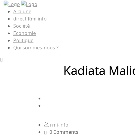
A la une
direct Rmi info
Société
Economie
Politique
Qui sommes-nous ?
Kadiata Malic
rmi-info
0 Comments