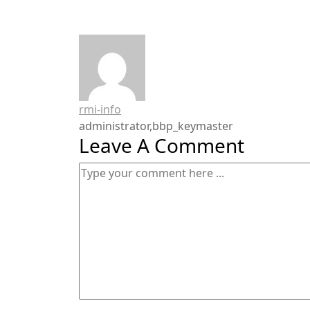
rmi-info
administrator,bbp_keymaster
Leave A Comment