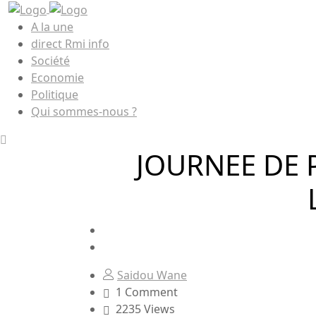
A la une
direct Rmi info
Société
Economie
Politique
Qui sommes-nous ?
JOURNEE DE 
Saidou Wane
1 Comment
2235 Views