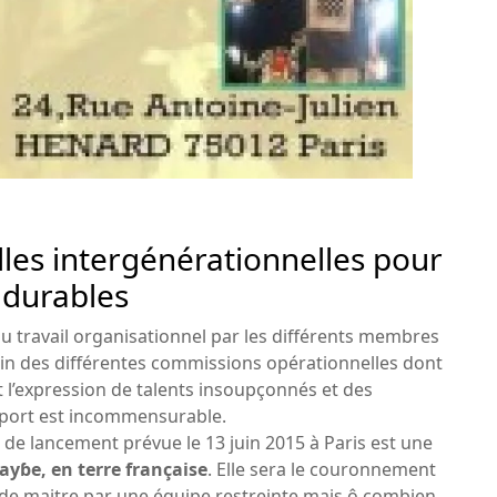
illes intergénérationnelles pour
 durables
 du travail organisationnel par les différents membres
ein des différentes commissions opérationnelles dont
t l’expression de talents insoupçonnés et des
apport est incommensurable.
t de lancement prévue le 13 juin 2015 à Paris est une
yɓe, en terre française
. Elle sera le couronnement
e maitre par une équipe restreinte mais ô combien