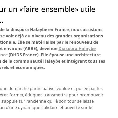
ur un «faire-ensemble» utile
…
de la diaspora Halayɓe en France, nous assistons
 se voit déjà au niveau des grandes organisations
ionale. Elle se matérialise par le renouveau de
 et environs (ARBE), devenue
Diaspora Halayɓe
ance
(DHDS France). Elle épouse une architecture
e de la communauté Halayɓe et intégrant tous ses
urels et économiques.
 une démarche participative, voulue et posée par les
édérer, former, éduquer, transmettre pour promouvoir
 s’appuie sur l’ancienne qui, à son tour se laisse
ion d’une dynamique solidaire et ouverte sur le