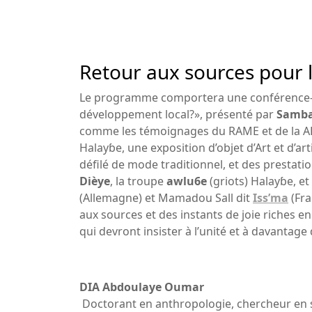
Retour aux sources pour l
Le programme comportera une conférence-dé
développement local?», présenté par
Samba
comme les témoignages du RAME et de la ADD
Halayɓe, une exposition d’objet d’Art et d’ar
défilé de mode traditionnel, et des prestati
Dièye
, la troupe
awlu6e
(griots) Halayɓe, et
(Allemagne) et Mamadou Sall dit
Iss’ma
(Fra
aux sources et des instants de joie riches 
qui devront insister à l’unité et à davantage 
DIA Abdou
Doctorant en anthropologie, chercheur en s