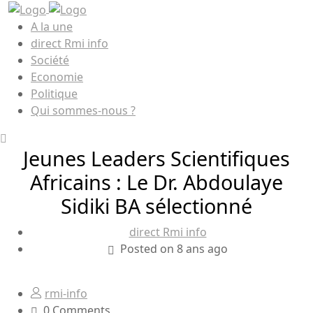
A la une
direct Rmi info
Société
Economie
Politique
Qui sommes-nous ?
Jeunes Leaders Scientifiques
Africains : Le Dr. Abdoulaye
Sidiki BA sélectionné
direct Rmi info
Posted on 8 ans ago
rmi-info
0 Comments