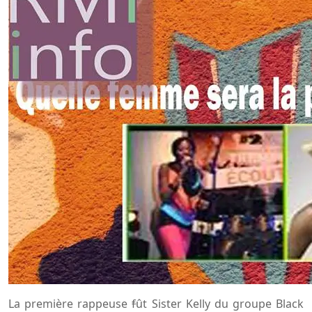
La première rappeuse
f
ût Sister Kelly du groupe Black