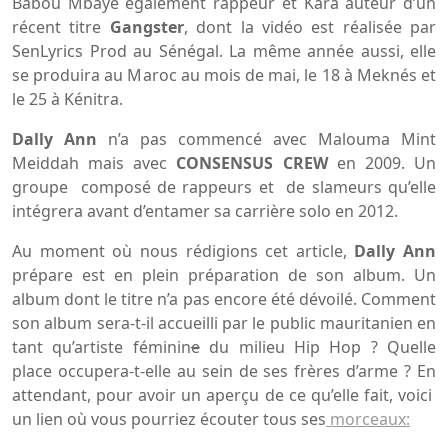
Babou Mbaye également rappeur et Kara auteur d’un
récent titre
Gangster
, dont la vidéo est réalisée par
SenLyrics Prod au Sénégal. La même année aussi, elle
se produira au Maroc au mois de mai, le 18 à Meknés et
le 25 à Kénitra.
Dally Ann
n’a pas commencé avec Malouma Mint
Meiddah mais avec
CONSENSUS CREW
en 2009. Un
groupe composé de rappeurs et de slameurs qu’elle
intégrera avant d’entamer sa carrière solo en 2012.
Au moment où nous rédigions cet article,
Dally Ann
prépare est en plein préparation de son album. Un
album dont le titre n’a pas encore été dévoilé. Comment
son album sera-t-il accueilli par le public mauritanien en
tant qu’artiste féminin
e
du milieu Hip Hop ? Quelle
place occupera-t-elle au sein de ses frères d’arme ? En
attendant, pour avoir un aperçu de ce qu’elle fait, voici
un lien où vous pourriez écouter tous ses
morceaux: