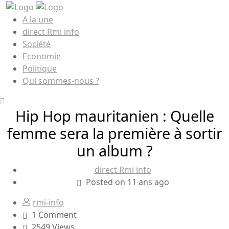
A la une
direct Rmi info
Société
Economie
Politique
Qui sommes-nous ?
Hip Hop mauritanien : Quelle
femme sera la première à sortir
un album ?
direct Rmi info
Posted on 11 ans ago
rmi-info
1 Comment
2549 Views