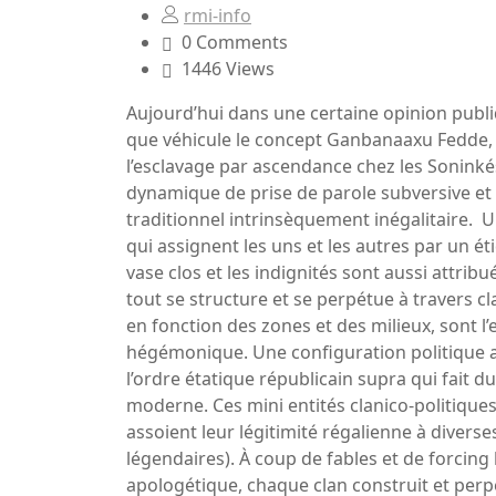
rmi-info
0 Comments
1446 Views
Aujourd’hui dans une certaine opinion publi
que véhicule le concept Ganbanaaxu Fedde, s
l’esclavage par ascendance chez les Soninkés.
dynamique de prise de parole subversive et 
traditionnel intrinsèquement inégalitaire. U
qui assignent les uns et les autres par un é
vase clos et les indignités sont aussi attr
tout se structure et se perpétue à travers cl
en fonction des zones et des milieux, sont l’
hégémonique. Une configuration politique a
l’ordre étatique républicain supra qui fait d
moderne. Ces mini entités clanico-politiques 
assoient leur légitimité régalienne à divers
légendaires). À coup de fables et de forcin
apologétique, chaque clan construit et perpé