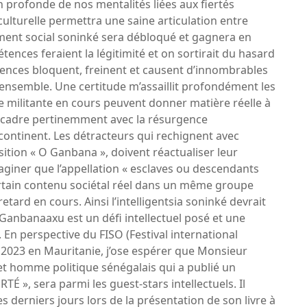
 profonde de nos mentalités liées aux fiertés
 culturelle permettra une saine articulation entre
lément social soninké sera débloqué et gagnera en
tences feraient la légitimité et on sortirait du hasard
uences bloquent, freinent et causent d’innombrables
-ensemble. Une certitude m’assaillit profondément les
militante en cours peuvent donner matière réelle à
i cadre pertinemment avec la résurgence
continent. Les détracteurs qui rechignent avec
ition « O Ganbana », doivent réactualiser leur
’imaginer que l’appellation « esclaves ou descendants
ertain contenu sociétal réel dans un même groupe
etard en cours. Ainsi l’intelligentsia soninké devrait
l Ganbanaaxu est un défi intellectuel posé et une
 En perspective du FISO (Festival international
2023 en Mauritanie, j’ose espérer que Monsieur
 et homme politique sénégalais qui a publié un
 », sera parmi les guest-stars intellectuels. Il
s derniers jours lors de la présentation de son livre à