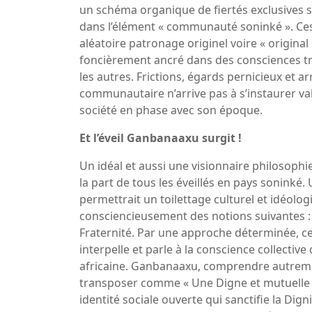
un schéma organique de fiertés exclusives 
dans l’élément « communauté soninké ». Ces 
aléatoire patronage originel voire « origina
foncièrement ancré dans des consciences très
les autres. Frictions, égards pernicieux et a
communautaire n’arrive pas à s’instaurer v
société en phase avec son époque.
Et l’éveil Ganbanaaxu surgit !
Un idéal et aussi une visionnaire philosophi
la part de tous les éveillés en pays sonink
permettrait un toilettage culturel et idéolo
consciencieusement des notions suivantes : L
Fraternité. Par une approche déterminée, c
interpelle et parle à la conscience collect
africaine. Ganbanaaxu, comprendre autreme
transposer comme « Une Digne et mutuelle
identité sociale ouverte qui sanctifie la Dign