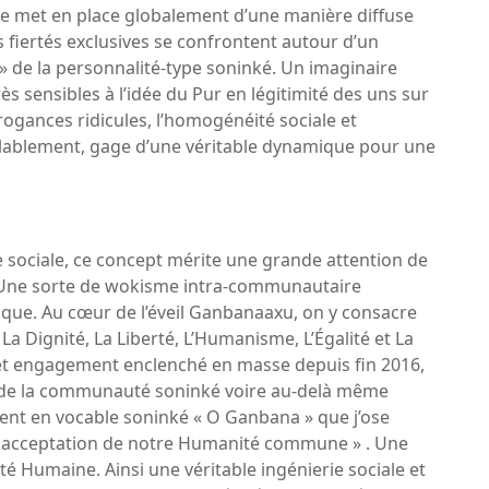
se met en place globalement d’une manière diffuse
fiertés exclusives se confrontent autour d’un
l » de la personnalité-type soninké. Un imaginaire
 sensibles à l’idée du Pur en légitimité des uns sur
rrogances ridicules, l’homogénéité sociale et
alablement, gage d’une véritable dynamique pour une
e sociale, ce concept mérite une grande attention de
é. Une sorte de wokisme intra-communautaire
gique. Au cœur de l’éveil Ganbanaaxu, on y consacre
a Dignité, La Liberté, L’Humanisme, L’Égalité et La
et engagement enclenché en masse depuis fin 2016,
ive de la communauté soninké voire au-delà même
nt en vocable soninké « O Ganbana » que j’ose
 acceptation de notre Humanité commune » . Une
ité Humaine. Ainsi une véritable ingénierie sociale et