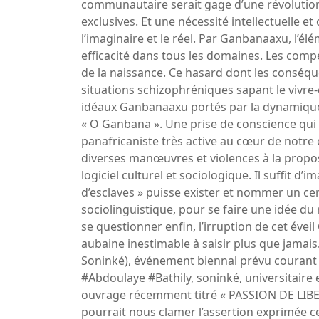
communautaire serait gage d’une révolution
exclusives. Et une nécessité intellectuelle et
l’imaginaire et le réel. Par Ganbanaaxu, l’é
efficacité dans tous les domaines. Les compé
de la naissance. Ce hasard dont les conséq
situations schizophréniques sapant le vivre
idéaux Ganbanaaxu portés par la dynamique 
« O Ganbana ». Une prise de conscience qu
panafricaniste très active au cœur de notre 
diverses manœuvres et violences à la propos
logiciel culturel et sociologique. Il suffit d
d’esclaves » puisse exister et nommer un c
sociolinguistique, pour se faire une idée du r
se questionner enfin, l’irruption de cet évei
aubaine inestimable à saisir plus que jamais.
Soninké), événement biennal prévu courant 
#Abdoulaye #Bathily, soninké, universitaire
ouvrage récemment titré « PASSION DE LIBERTÉ
pourrait nous clamer l’assertion exprimée ce