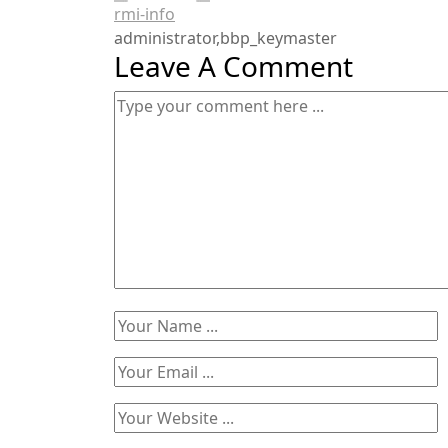
rmi-info
administrator,bbp_keymaster
Leave A Comment