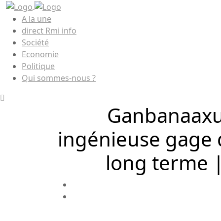
A la une
direct Rmi info
Société
Economie
Politique
Qui sommes-nous ?
Ganbanaaxu 
ingénieuse gage d
long terme 