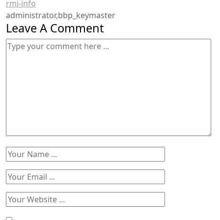
rmi-info
administrator,bbp_keymaster
Leave A Comment