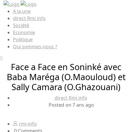
A la une
direct Rmi info
Société
Economie
Politique
Qui sommes-nous ?
Face a Face en Soninké avec
Baba Maréga (O.Maouloud) et
Sally Camara (O.Ghazouani)
direct Rmi info
Posted on 7 ans ago
rmi-info
0 Comments