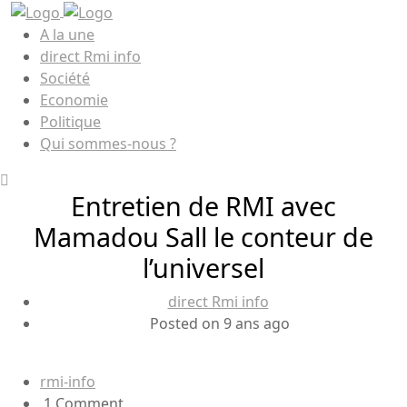
A la une
direct Rmi info
Société
Economie
Politique
Qui sommes-nous ?
Entretien de RMI avec
Mamadou Sall le conteur de
l’universel
direct Rmi info
Posted on 9 ans ago
rmi-info
1 Comment