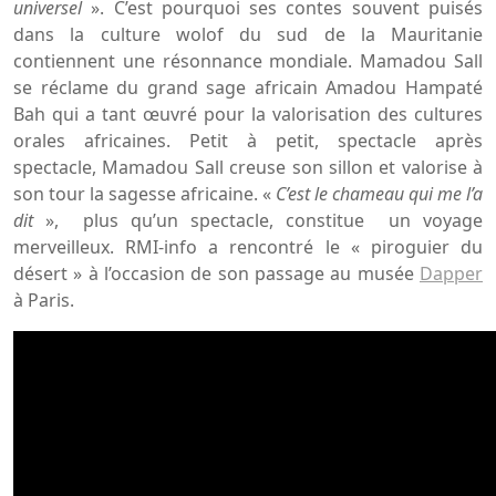
universel
». C’est pourquoi ses contes souvent puisés
dans la culture wolof du sud de la Mauritanie
contiennent une résonnance mondiale. Mamadou Sall
se réclame du grand sage africain Amadou Hampaté
Bah qui a tant œuvré pour la valorisation des cultures
orales africaines. Petit à petit, spectacle après
spectacle, Mamadou Sall creuse son sillon et valorise à
son tour la sagesse africaine. «
C’est le chameau qui me l’a
dit
», plus qu’un spectacle, constitue un voyage
merveilleux. RMI-info a rencontré le « piroguier du
désert » à l’occasion de son passage au musée
Dapper
à Paris.