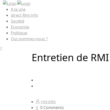
A la une
direct Rmi info
Société
Economie
Politique
Qui sommes-nous ?
Entretien de RMI
rmi-info
0 Comments