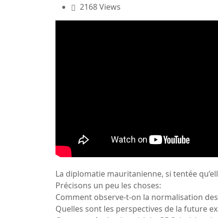
2168 Views
La diplomatie mauritanienne, si tentée qu’ell
Précisons un peu les choses:
Comment observe-t-on la normalisation des r
Quelles sont les perspectives de la future ex