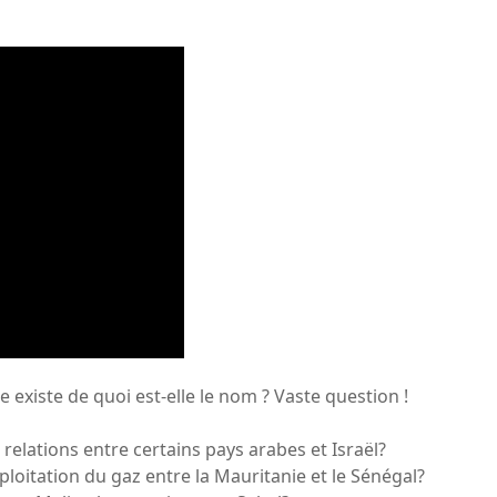
e existe de quoi est-elle le nom ? Vaste question !
elations entre certains pays arabes et Israël?
ploitation du gaz entre la Mauritanie et le Sénégal?