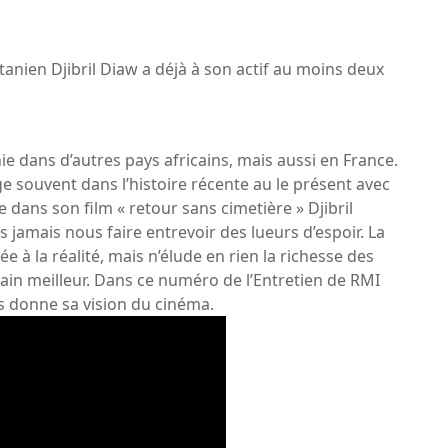
tanien Djibril Diaw a déjà à son actif au moins deux
 dans d’autres pays africains, mais aussi en France.
e souvent dans l’histoire récente au le présent avec
dans son film « retour sans cimetière » Djibril
jamais nous faire entrevoir des lueurs d’espoir. La
e à la réalité, mais n’élude en rien la richesse des
emain meilleur. Dans ce numéro de l’Entretien de RMI
us donne sa vision du cinéma.