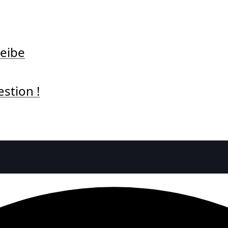
Beibe
stion !