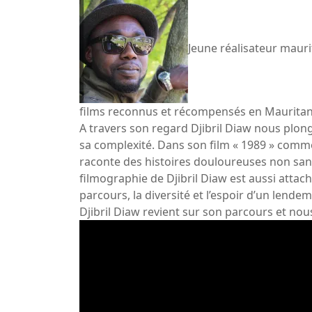
Jeune réalisateur mauri
films reconnus et récompensés en Mauritanie
A travers son regard Djibril Diaw nous plong
sa complexité. Dans son film « 1989 » comme 
raconte des histoires douloureuses non sans 
filmographie de Djibril Diaw est aussi attaché
parcours, la diversité et l’espoir d’un lend
Djibril Diaw revient sur son parcours et no