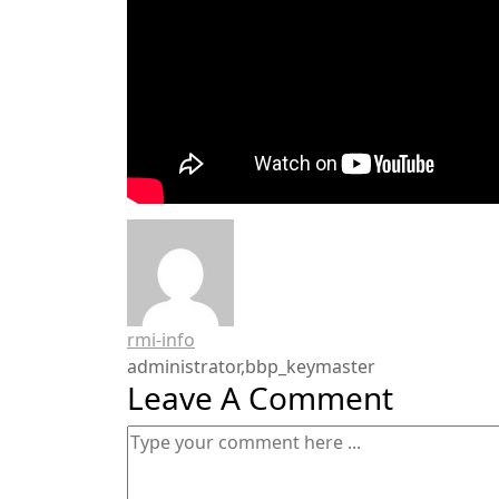
rmi-info
administrator,bbp_keymaster
Leave A Comment