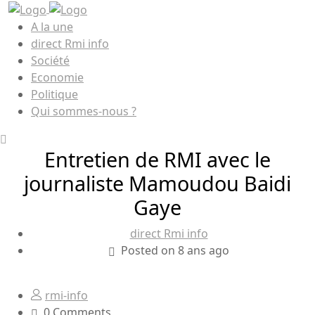
A la une
direct Rmi info
Société
Economie
Politique
Qui sommes-nous ?
Entretien de RMI avec le
journaliste Mamoudou Baidi
Gaye
direct Rmi info
Posted on 8 ans ago
rmi-info
0 Comments