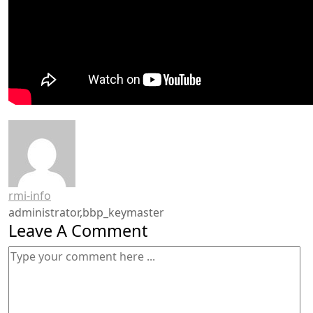
rmi-info
administrator,bbp_keymaster
Leave A Comment