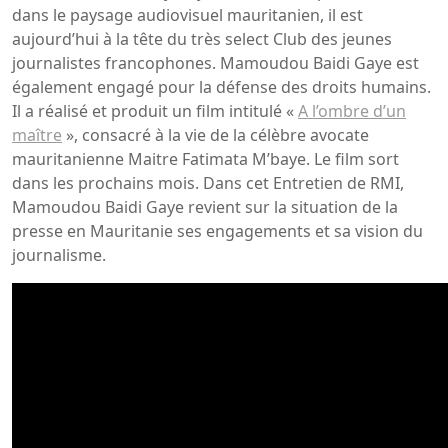
dans le paysage audiovisuel mauritanien, il est
aujourd’hui à la tête du très select Club des jeunes
journalistes francophones. Mamoudou Baidi Gaye est
également engagé pour la défense des droits humains.
Il a réalisé et produit un film intitulé «
A l’ombre d’un
maître
», consacré à la vie de la célèbre avocate
mauritanienne Maitre Fatimata M’baye. Le film sort
dans les prochains mois. Dans cet Entretien de RMI,
Mamoudou Baidi Gaye revient sur la situation de la
presse en Mauritanie ses engagements et sa vision du
journalisme.