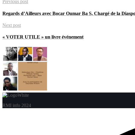
Previous post
Regards d’Ailleurs avec Bocar Oumar Ba S. Chargé de la Dia
Next post
« VOTER UTILE » un livre événement
RMI info 2024