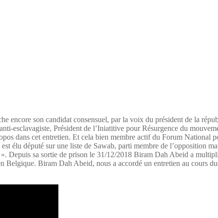
che encore son candidat consensuel, par la voix du président de la ré
nti-esclavagiste, Président de l’Iniatitive pour Résurgence du mouveme
ropos dans cet entretien. Et cela bien membre actif du Forum National
 est élu député sur une liste de Sawab, parti membre de l’opposition m
ain ». Depuis sa sortie de prison le 31/12/2018 Biram Dah Abeid a multip
 en Belgique. Biram Dah Abeid, nous a accordé un entretien au cours duq