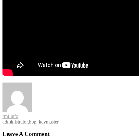
rmi-info
administrator,bbp_keymaster
Leave A Comment