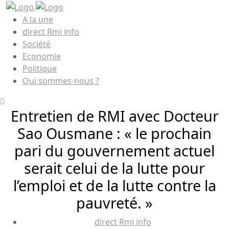
A la une
direct Rmi info
Société
Economie
Politique
Qui sommes-nous ?
Entretien de RMI avec Docteur
Sao Ousmane : « le prochain
pari du gouvernement actuel
serait celui de la lutte pour
l’emploi et de la lutte contre la
pauvreté. »
direct Rmi info