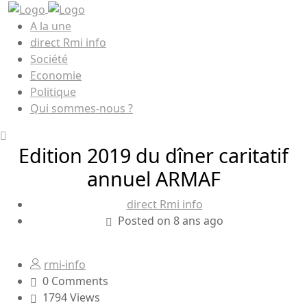
A la une
direct Rmi info
Société
Economie
Politique
Qui sommes-nous ?
Edition 2019 du dîner caritatif
annuel ARMAF
direct Rmi info
Posted on 8 ans ago
rmi-info
0 Comments
1794 Views