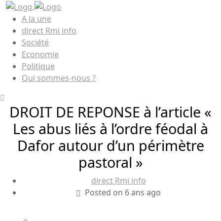
A la une
direct Rmi info
Société
Economie
Politique
Qui sommes-nous ?
DROIT DE REPONSE à l’article «
Les abus liés à l’ordre féodal à
Dafor autour d’un périmètre
pastoral »
direct Rmi info
Posted on 6 ans ago