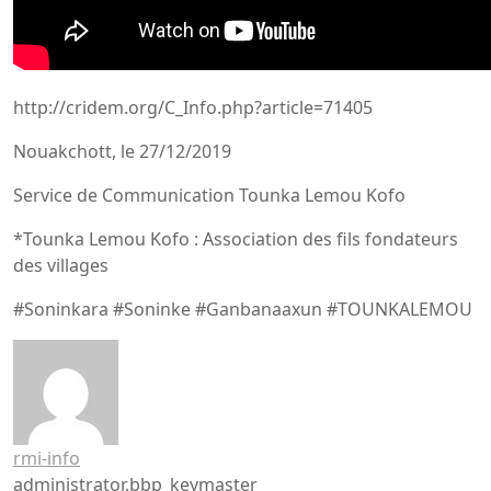
http://cridem.org/C_Info.php?article=71405
Nouakchott, le 27/12/2019
Service de Communication Tounka Lemou Kofo
*Tounka Lemou Kofo : Association des fils fondateurs
des villages
#Soninkara #Soninke #Ganbanaaxun #TOUNKALEMOU
rmi-info
administrator,bbp_keymaster