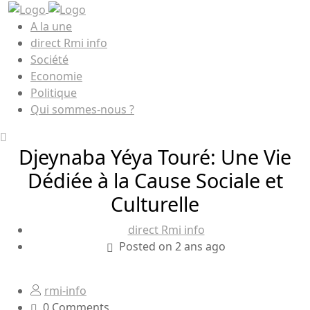
A la une
direct Rmi info
Société
Economie
Politique
Qui sommes-nous ?
Djeynaba Yéya Touré: Une Vie
Dédiée à la Cause Sociale et
Culturelle
direct Rmi info
Posted on 2 ans ago
rmi-info
0 Comments