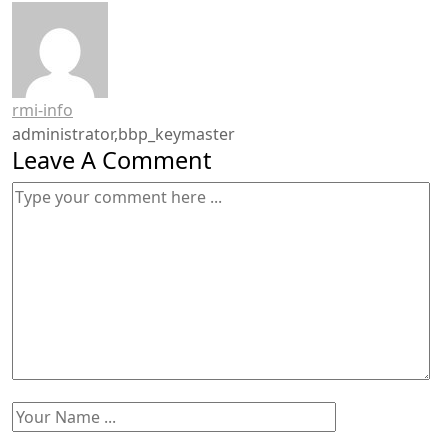
rmi-info
administrator,bbp_keymaster
Leave A Comment