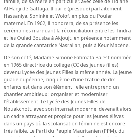
famille, de sa mère en particulier, avec celle de Tidiane
Al Hadji de Gattaga. Il parle (presque) parfaitement
Hassaniya, Soninké et Wolof, en plus du Poular
maternel. En 1962, il honorera, de sa présence les
cérémonies marquant la réconciliation entre les Tindra
et les Oulad Bousba à Akjoujt, en présence notamment
de la grande cantatrice Nasrallah, puis à Keur Macène.
De son côté, Madame Simone Fatimata Ba est nommée
en 1965 directrice du collège (CC des jeunes filles),
devenu Lycée des Jeunes Filles la même année. La jeune
guadeloupéenne, cinquième d’une fratrie de dix
enfants est dans son élément : elle entreprend un
chantier ambitieux : organiser et moderniser
l’établissement. Le Lycée des Jeunes Filles de
Nouakchott, avec son internat moderne, devenait alors
un cadre attrayant et propice pour les jeunes élèves
dans un pays où la scolarisation féminine est encore
très faible. Le Parti du Peuple Mauritanien (PPM), du