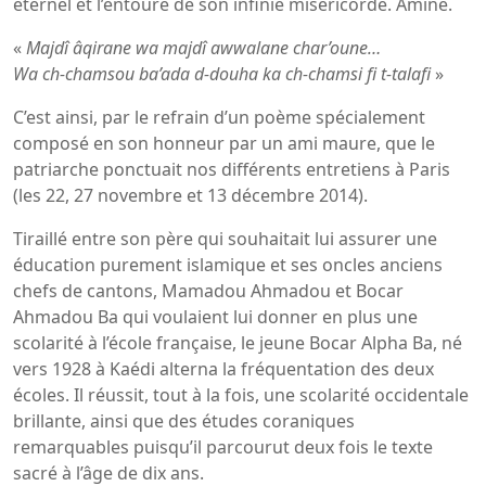
eternel et l’entoure de son infinie miséricorde. Amine.
«
Majdî âqirane wa majdî awwalane char’oune…
Wa ch-chamsou ba’ada d-douha ka ch-chamsi fi t-talafi
»
C’est ainsi, par le refrain d’un poème spécialement
composé en son honneur par un ami maure, que le
patriarche ponctuait nos différents entretiens à Paris
(les 22, 27 novembre et 13 décembre 2014).
Tiraillé entre son père qui souhaitait lui assurer une
éducation purement islamique et ses oncles anciens
chefs de cantons, Mamadou Ahmadou et Bocar
Ahmadou Ba qui voulaient lui donner en plus une
scolarité à l’école française, le jeune Bocar Alpha Ba, né
vers 1928 à Kaédi alterna la fréquentation des deux
écoles. Il réussit, tout à la fois, une scolarité occidentale
brillante, ainsi que des études coraniques
remarquables puisqu’il parcourut deux fois le texte
sacré à l’âge de dix ans.