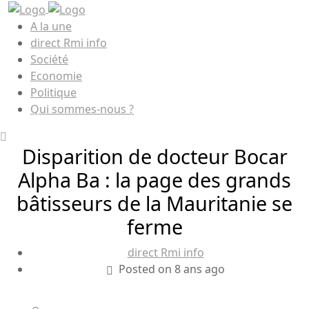
A la une
direct Rmi info
Société
Economie
Politique
Qui sommes-nous ?
Disparition de docteur Bocar
Alpha Ba : la page des grands
bâtisseurs de la Mauritanie se
ferme
direct Rmi info
Posted on 8 ans ago