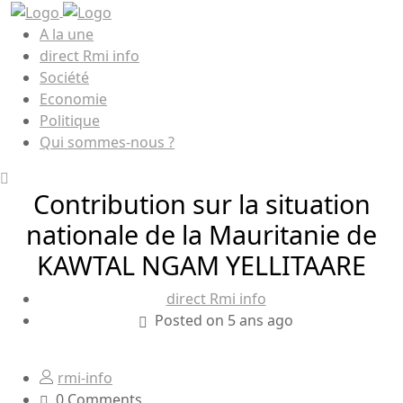
A la une
direct Rmi info
Société
Economie
Politique
Qui sommes-nous ?
Contribution sur la situation
nationale de la Mauritanie de
KAWTAL NGAM YELLITAARE
direct Rmi info
Posted on 5 ans ago
rmi-info
0 Comments