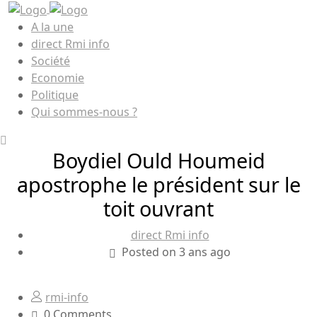
A la une
direct Rmi info
Société
Economie
Politique
Qui sommes-nous ?
Boydiel Ould Houmeid
apostrophe le président sur le
toit ouvrant
direct Rmi info
Posted on 3 ans ago
rmi-info
0 Comments