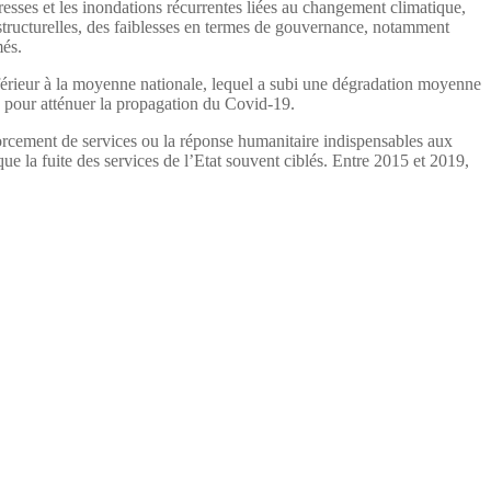
eresses et les inondations récurrentes liées au changement climatique,
 structurelles, des faiblesses en termes de gouvernance, notamment
més.
nférieur à la moyenne nationale, lequel a subi une dégradation moyenne
s pour atténuer la propagation du Covid-19.
nforcement de services ou la réponse humanitaire indispensables aux
ue la fuite des services de l’Etat souvent ciblés. Entre 2015 et 2019,