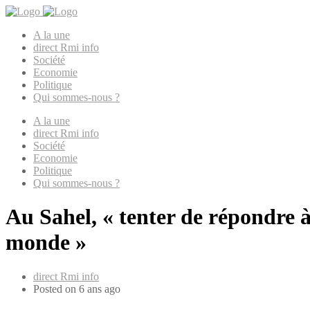
A la une
direct Rmi info
Société
Economie
Politique
Qui sommes-nous ?
A la une
direct Rmi info
Société
Economie
Politique
Qui sommes-nous ?
Au Sahel, « tenter de répondre à
monde »
direct Rmi info
Posted on 6 ans ago