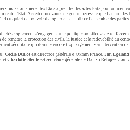
rniers mois doit amener les Etats à prendre des actes forts pour un meil
ntrôle de l’Etat. Accéder aux zones de guerre nécessite que l’action de
. Cela requiert de pouvoir dialoguer et sensibiliser l’ensemble des parti
aux du développement s’engagent à une politique ambitieuse de renforceme
de remettre la protection des civils, la justice et la redevabilité au cent
ement sécuritaire qui domine encore trop largement son intervention dan
al,
Cécile Duflot
est directrice générale d’Oxfam France,
Jan Egeland
, et
Charlotte Slente
est secrétaire générale de Danish Refugee Counc