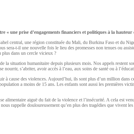
e « une prise d’engagements financiers et politiques à la hauteur d
Sahel central, une région constituée du Mali, du Burkina Faso et du Nig
 sera-t-il une nouvelle fois le lieu des promesses non tenues ou assist
 plus dans un cercle vicieux ?
 de la situation humanitaire depuis plusieurs mois. Nos appels restent sou
 nourrir, s’abriter, avoir accès à l’eau, aux soins de santé ou à l’éducat
ir à cause des violences. Aujourd’hui, ils sont plus d’un million dans ce
opulation a moins de 15 ans. Les enfants sont aussi les premières victim
e alimentaire aiguë du fait de la violence et l’insécurité. A cela est ven
a nous rappelle douloureusement qu’en plus des tragédies que vivent les 