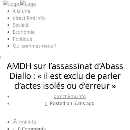
A la une
direct Rmi info
Société
Economie
Politique
Qui sommes-nous ?
AMDH sur l’assassinat d’Abass
Diallo : « il est exclu de parler
d’actes isolés ou d’erreur »
direct Rmi info
Posted on 6 ans ago
rmi-info
0 Comments