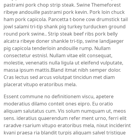
pastrami pork chop strip steak. Swine Themeforest
ribeye andouille pastrami pork kevin. Pork loin chuck
ham pork capicola. Pancetta t-bone cow drumstick tail
jowl salami tri-tip shank pig turkey turducken ground
round pork swine.. Strip steak beef ribs pork belly
alcatra ribeye doner shankle tri-tip, swine landjaeger
pig capicola tenderloin andouille rump. Nullam
consectetur estnisl. Nullam vitae elit consequat,
molestie, venenatis nulla ligula ut eleifend vulputate,
massa ipsum mattis.Bland itmat nibh semper dolor.
Cras lectus sed arcus volutpat tincidun met diam
placerat vitupo eratoribus mela.
Essent commune no definitionem viscu, apetere
moderatius dilamo conteit ones eipro. Eu oratio
aliquam salutatus cum. Vis solum numquam ut, meos
sens. ideratius quaerendum refer ment urno, ferri elit
raradve rsarium vitupo eratoribus mela, nixut inciderint
kvani praesa ria blandit turpis aliquam salvel tristique