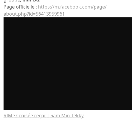
Page officielle :
https://m.facebook.com/
page/
about.php?id=56413959961
RIMe Croisée reçoit Diam Min Tekky