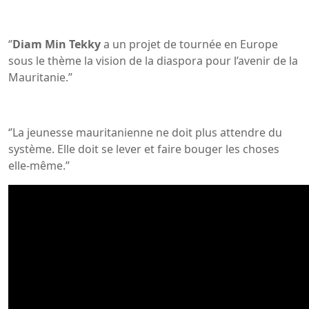
‘’
Diam Min Tekky
a un projet de tournée en Europe
sous le thème la vision de la diaspora pour l’avenir de la
Mauritanie.’’
‘’La jeunesse mauritanienne ne doit plus attendre du
système. Elle doit se lever et faire bouger les choses
elle-même.’’