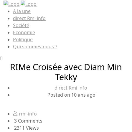
A la une
direct Rmi info
Société
Economie
Politique
Qui sommes-nous ?
RIMe Croisée avec Diam Min
Tekky
direct Rmi info
Posted on 10 ans ago
rmi-info
3 Comments
2311 Views