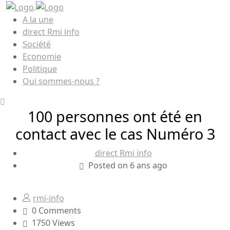
A la une
direct Rmi info
Société
Economie
Politique
Qui sommes-nous ?
100 personnes ont été en
contact avec le cas Numéro 3
direct Rmi info
Posted on 6 ans ago
rmi-info
0 Comments
1750 Views